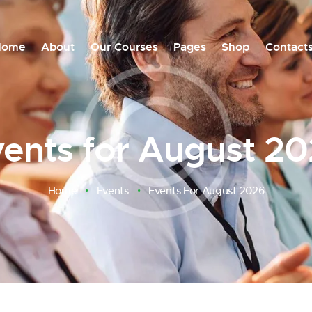
Home
About
Our Courses
Pages
Shop
Contact
ents for August 2
Home
Events
Events For August 2026