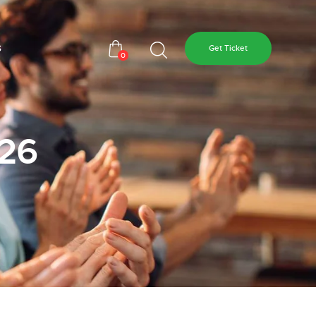
s
Get Ticket
0
026